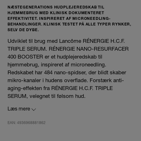
NÆSTEGENERATIONS HUDPLEJEREDSKAB TIL
HJEMMEBRUG MED KLINISK DOKUMENTERET
EFFEKTIVITET. INSPIRERET AF MICRONEEDLING-
BEHANDLINGER. KLINISK TESTET PÅ ALLE TYPER RYNKER,
SELV DE DYBE.
Udviklet til brug med Lancôme RÉNERGIE H.C.F.
TRIPLE SERUM. RÉNERGIE NANO-RESURFACER
400 BOOSTER er et hudplejeredskab til
hjemmebrug, inspireret af microneedling.
Redskabet har 484 nano-spidser, der blidt skaber
mikro-kanaler i hudens overflade. Forstærk anti-
aging-effekten fra RÉNERGIE H.C.F. TRIPLE
SERUM, velegnet til følsom hud.
Sikkerhedsinformation
Læs mere
Følg de retningslinjer for brug, der er inkluderet i
EAN: 4936968881862
brugervejledningen. Se alle råd om anvendelse og
sikkerhedsadvarsler. Må ikke anvendes på den