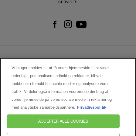
SERVICES
KONTAKT OS
Vi bruger cookies til, at få vores hjemmeside til at virke
KAMPAGNEVILKÅR RÉNERGIE
ordentligt, personalisere indhold og reklamer, tilbyde
PRIVATLIVSPOLITIK
funktioner i forhold til sociale medier og analysere vores
BRUGERBETINGELSER
traffik. Vi deler også information vedrørende din brug af
COOKIE - INDSTILLINGER
vores hjemmeside på vores sociale medier, i reklamer og
med analytiske samarbejdspartnere.
Privatlivspolitik
MANUFACTURER INFORMATION
LANCÔME PARIS
ACCEPTER ALLE COOKIES
14 rue Royale, 75008 Paris, France
kontakt@loreal.com