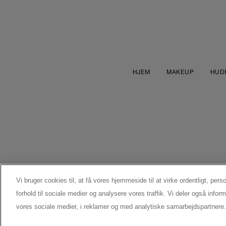
HJEM
MAKEUP
HUD
Vi bruger cookies til, at få vores hjemmeside til at virke ordentligt, pers
forhold til sociale medier og analysere vores traffik. Vi deler også inf
MANUFACTURER INFORMATION
vores sociale medier, i reklamer og med analytiske samarbejdspartnere.
LANCÔME PARIS