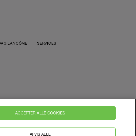
DAG LANCÔME
SERVICES
ACCEPTER ALLE COOKIES
KONTAKT OS
KAMPAGNEVILKÅR RÉNERGIE
AFVIS ALLE