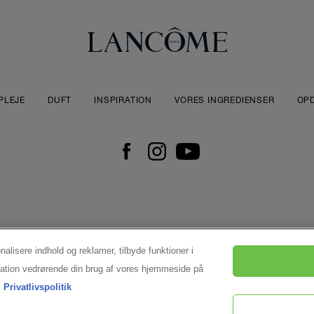
PLEJE
DUFT
INSPIRATION
VORES INGREDIENSER
OP
onalisere indhold og reklamer, tilbyde funktioner i
ormation vedrørende din brug af vores hjemmeside på
Privatlivspolitik