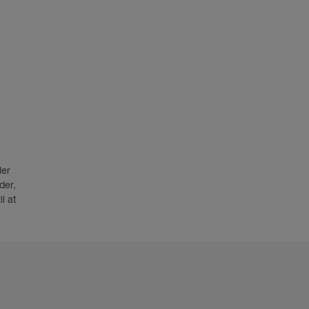
K
ler
der,
l at