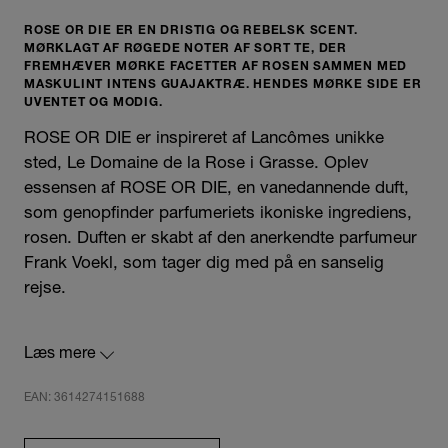
ROSE OR DIE ER EN DRISTIG OG REBELSK SCENT.
MØRKLAGT AF RØGEDE NOTER AF SORT TE, DER
FREMHÆVER MØRKE FACETTER AF ROSEN SAMMEN MED
MASKULINT INTENS GUAJAKTRÆ. HENDES MØRKE SIDE ER
UVENTET OG MODIG.
ROSE OR DIE er inspireret af Lancômes unikke
sted, Le Domaine de la Rose i Grasse. Oplev
essensen af ROSE OR DIE, en vanedannende duft,
som genopfinder parfumeriets ikoniske ingrediens,
rosen. Duften er skabt af den anerkendte parfumeur
Frank Voekl, som tager dig med på en sanselig
rejse.
Dette er en dristig og rebelsk scent, som er
Læs mere
mørklagt af røgede noter af sort te, der fremhæver
de mørke facetter af rosen sammen med et
EAN: 3614274151688
maskulint intenst guajaktræ. ROSE OR DIE har en
mørk side, som er uventet og modig. Her møder de