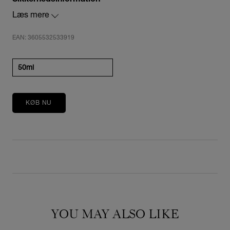
Læs mere
Skyl straks med rigeligt vand ved kontakt med
øjnene.
EAN: 3605532533919
50ml
KØB NU
YOU MAY ALSO LIKE