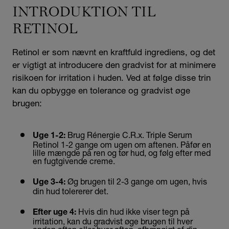
INTRODUKTION TIL
RETINOL
Retinol er som nævnt en kraftfuld ingrediens, og det
er vigtigt at introducere den gradvist for at minimere
risikoen for irritation i huden. Ved at følge disse trin
kan du opbygge en tolerance og gradvist øge
brugen:
Brug Rénergie C.R.x. Triple Serum
Uge 1-2:
Retinol 1-2 gange om ugen om aftenen. Påfør en
lille mængde på ren og tør hud, og følg efter med
en fugtgivende creme.
Øg brugen til 2-3 gange om ugen, hvis
Uge 3-4:
din hud tolererer det.
Hvis din hud ikke viser tegn på
Efter uge 4:
irritation, kan du gradvist øge brugen til hver