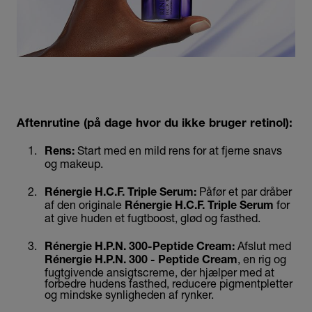
Aftenrutine (på dage hvor du ikke bruger retinol):
Start med en mild rens for at fjerne snavs
Rens:
og makeup.
Påfør et par dråber
Rénergie H.C.F. Triple Serum:
af den originale
for
Rénergie H.C.F. Triple Serum
at give huden et fugtboost, glød og fasthed.
Afslut med
Rénergie H.P.N. 300-Peptide Cream:
, en rig og
Rénergie H.P.N. 300 - Peptide Cream
fugtgivende ansigtscreme, der hjælper med at
forbedre hudens fasthed, reducere pigmentpletter
og mindske synligheden af rynker.