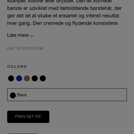
klumper, klistrer eller drysser. Den let kurvede
børste er udviklet med tætsiddende børstehår, der
gør det let at skabe et ensartet og intenst resultat
hver gang. Den cremede og flydende konsistens
gør Hypnôse Mascara supernem at arbejde med.
Læs mere
Sikkerhedsinformation
EAN: 3614272161788
Ved normal og forudsigelig brug af dette produkt
kræves ingen særlige forholdsregler.
COLORS
Black
PRØV DET PÅ!