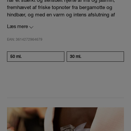
fremhævet af friske topnoter fra bergamotte og
hindbær, og med en varm og intens afslutning af
vanilje og patchouli. Flakonen er den klassiske "the
Læs mere
Crystal smile" i en moderne fuschia fortolkning.
EAN: 3614272964679
Sikkerhedsinformation
VIGTIGT: PRODUKTET ER BRANDFARLIGT, INDTIL
50 ml.
30 ml.
DET ER TØRT. BRUGES FJERNT FRA ÅBEN ILD
OG ANDEN VARMEKILDE. UNDGÅ AT SPRAYE
MOD ØJNENE.