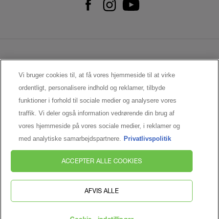
KONTAKT OS
Vi bruger cookies til, at få vores hjemmeside til at virke
KAMPAGNEVILKÅR RÉNERGIE
ordentligt, personalisere indhold og reklamer, tilbyde
PRIVATLIVSPOLITIK
funktioner i forhold til sociale medier og analysere vores
BRUGERBETINGELSER
traffik. Vi deler også information vedrørende din brug af
COOKIE - INDSTILLINGER
vores hjemmeside på vores sociale medier, i reklamer og
med analytiske samarbejdspartnere.
Privatlivspolitik
MANUFACTURER INFORMATION
LANCÔME PARIS
ACCEPTER ALLE COOKIES
14 rue Royale, 75008 Paris, France
kontakt@loreal.com
AFVIS ALLE
© Lancôme 2026