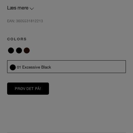
kræves ingen særlige forholdsregler.
Læs mere
EAN: 3605531812213
COLORS
01 Excessive Black
PRØV DET PÅ!