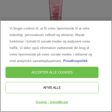
Vi bruger cookies til, at få vores hjemmeside til at virke
ordentligt, personalisere indhold og reklamer, tilbyde
funktioner i forhold til sociale medier og analysere vores
ROSE SUGAR SCRUB
traffik. Vi deler også information vedrørende din brug af
vores hjemmeside på vores sociale medier, i reklamer og
med analytiske samarbejdspartnere.
Privatlivspolitik
ACCEPTER ALLE COOKIES
AFVIS ALLE
Cookie - indstillinger
JEG ER INTERESSERET I AT MODTAGE LANCÔMES
NYHEDSBREV!
ABSOLUE PRECIOUS